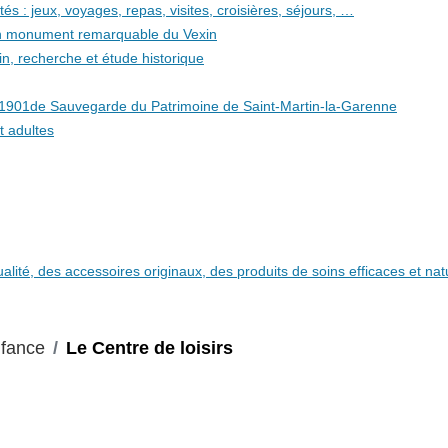
és : jeux, voyages, repas, visites, croisières, séjours, …
 un monument remarquable du Vexin
in, recherche et étude historique
i 1901de Sauvegarde du Patrimoine de Saint-Martin-la-Garenne
t adultes
qualité, des accessoires originaux, des produits de soins efficaces et n
nfance
Le Centre de loisirs