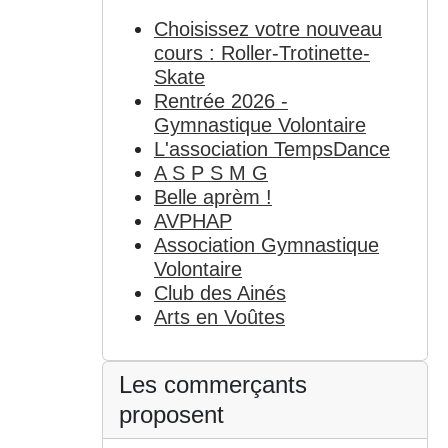
Choisissez votre nouveau
cours : Roller-Trotinette-
Skate
Rentrée 2026 -
Gymnastique Volontaire
L'association TempsDance
A S P S M G
Belle aprèm !
AVPHAP
Association Gymnastique
Volontaire
Club des Ainés
Arts en Voûtes
Les commerçants
proposent