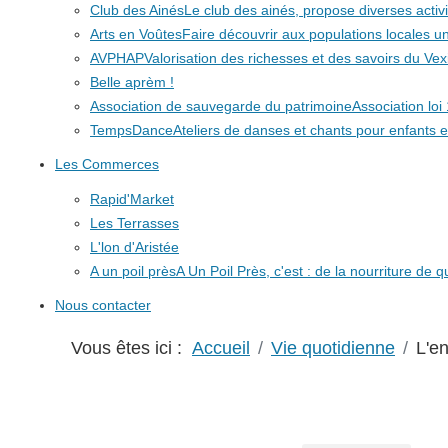
Club des Ainés
Le club des ainés, propose diverses activit
Arts en Voûtes
Faire découvrir aux populations locales
AVPHAP
Valorisation des richesses et des savoirs du Vex
Belle aprèm !
Association de sauvegarde du patrimoine
Association lo
TempsDance
Ateliers de danses et chants pour enfants e
Les Commerces
Rapid'Market
Les Terrasses
L'lon d'Aristée
A un poil près
A Un Poil Près, c'est : de la nourriture de 
Nous contacter
Vous êtes ici :
Accueil
Vie quotidienne
L'e