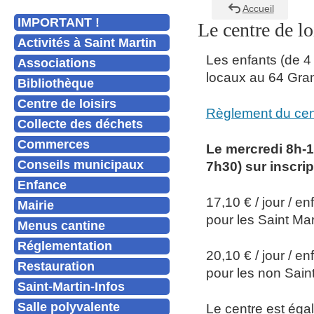
Accueil
IMPORTANT !
Le centre de l
Activités à Saint Martin
Les enfants (de 4 
Associations
locaux au 64 Gran
Bibliothèque
Centre de loisirs
Règlement du cent
Collecte des déchets
Commerces
Le mercredi 8h-18
Conseils municipaux
7h30) sur inscrip
Enfance
17,10 € / jour / e
Mairie
pour les Saint Mar
Menus cantine
Réglementation
20,10 € / jour / e
Restauration
pour les non Saint
Saint-Martin-Infos
Salle polyvalente
Le centre est éga