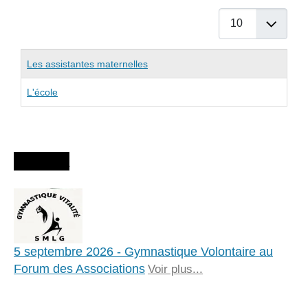
Afficher #
Articles
Titre
Les assistantes maternelles
L'école
Agenda
5 septembre 2026 - Gymnastique Volontaire au
Forum des Associations
Voir plus...