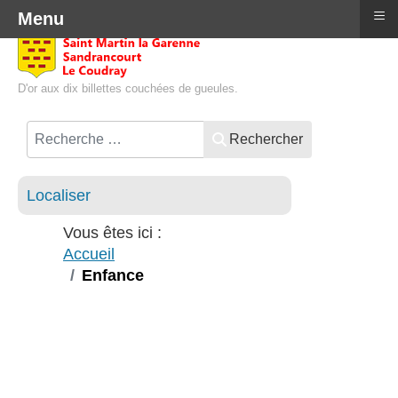
≡
Menu
D'or aux dix billettes couchées de gueules.
Rechercher
Localiser
Vous êtes ici :
Accueil
Enfance