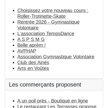
Choisissez votre nouveau cours :
Roller-Trotinette-Skate
Rentrée 2026 - Gymnastique
Volontaire
L'association TempsDance
A S P S M G
Belle aprèm !
AVPHAP
Association Gymnastique Volontaire
Club des Ainés
Arts en Voûtes
Les commerçants proposent
A un poil près - Boutique en ligne
Le restaurant Les Terrasses propose