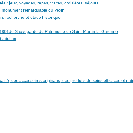
és : jeux, voyages, repas, visites, croisières, séjours, …
 un monument remarquable du Vexin
in, recherche et étude historique
i 1901de Sauvegarde du Patrimoine de Saint-Martin-la-Garenne
t adultes
qualité, des accessoires originaux, des produits de soins efficaces et n