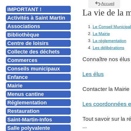
Accueil
IMPORTANT !
La vie de la 
Activités à Saint Martin
Associations
Le Conseil Municipal
La Mairie
Bibliothèque
La réglementation
Centre de loisirs
Les délibérations
Collecte des déchets
Connaître nos élus
Commerces
Conseils municipaux
Les élus
Enfance
Mairie
Contacter la Mairie
Menus cantine
Réglementation
Les coordonnées et
Restauration
Tout savoir sur la r
Saint-Martin-Infos
...
Salle polyvalente