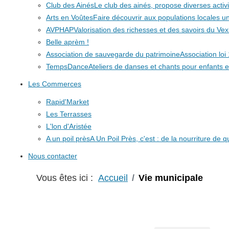
Club des Ainés
Le club des ainés, propose diverses activit
Arts en Voûtes
Faire découvrir aux populations locales
AVPHAP
Valorisation des richesses et des savoirs du Vex
Belle aprèm !
Association de sauvegarde du patrimoine
Association lo
TempsDance
Ateliers de danses et chants pour enfants e
Les Commerces
Rapid'Market
Les Terrasses
L'lon d'Aristée
A un poil près
A Un Poil Près, c'est : de la nourriture de 
Nous contacter
Vous êtes ici :
Accueil
Vie municipale