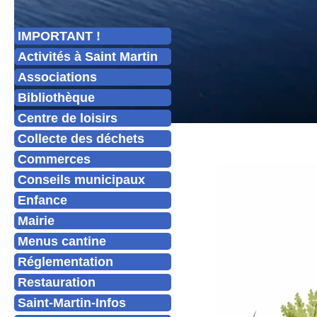
IMPORTANT !
Activités à Saint Martin
Associations
Bibliothèque
Centre de loisirs
Collecte des déchets
Commerces
Conseils municipaux
Enfance
Mairie
Menus cantine
Réglementation
Restauration
Saint-Martin-Infos