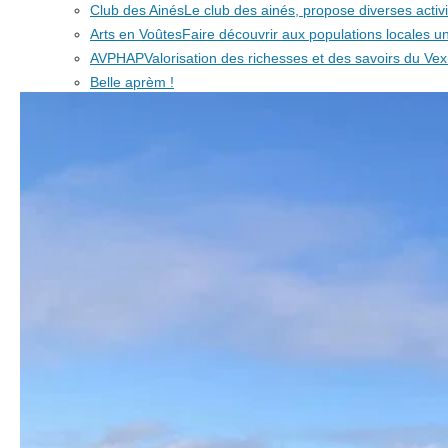
Club des Ainés
Le club des ainés, propose diverses activit
Arts en Voûtes
Faire découvrir aux populations locales
AVPHAP
Valorisation des richesses et des savoirs du Vex
Belle aprèm !
Association de sauvegarde du patrimoine
Association lo
TempsDance
Ateliers de danses et chants pour enfants e
Les Commerces
Rapid'Market
Les Terrasses
L'lon d'Aristée
A un poil près
A Un Poil Près, c'est : de la nourriture de 
Nous contacter
Vous êtes ici :
Accueil