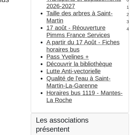
0
2026-2027
1
Taille des arbres à Saint-
2
Martin
3
17 août - Réouverture
4
Pimms France Services
A partir du 17 Août - Fiches
horaires bus
Pass Yvelines +
Découvrir la bibliothèque
Lutte Anti-vectorielle
Qualité de l'eau à Saint-
Martin-La-Garenne
Horaires bus 1119 - Mantes-
La Roche
Les associations
présentent