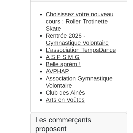
Choisissez votre nouveau
cours : Roller-Trotinette-
Skate
Rentrée 2026 -
Gymnastique Volontaire
L'association TempsDance
A S P S M G
Belle aprèm !
AVPHAP
Association Gymnastique
Volontaire
Club des Ainés
Arts en Voûtes
Les commerçants
proposent