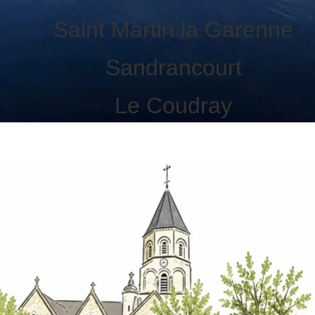
Saint Martin la Garenne
Sandrancourt
Le Coudray