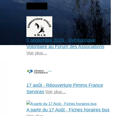
Agenda
5 septembre 2026 - Gymnastique
Volontaire au Forum des Associations
Voir plus...
17 août - Réouverture Pimms France
Services
Voir plus...
A partir du 17 Août - Fiches horaires bus