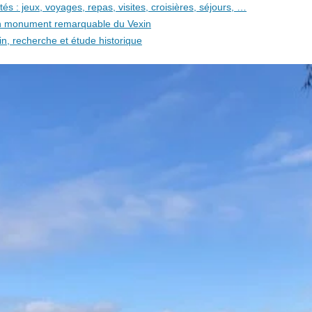
és : jeux, voyages, repas, visites, croisières, séjours, …
 un monument remarquable du Vexin
in, recherche et étude historique
i 1901de Sauvegarde du Patrimoine de Saint-Martin-la-Garenne
t adultes
qualité, des accessoires originaux, des produits de soins efficaces et n