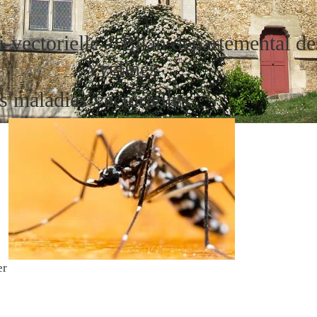
i-vectorielle – Bilan départemental de
Yvelines
s maladies vectorielles
er