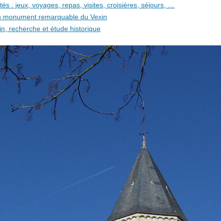
és : jeux, voyages, repas, visites, croisières, séjours, …
 un monument remarquable du Vexin
in, recherche et étude historique
i 1901de Sauvegarde du Patrimoine de Saint-Martin-la-Garenne
t adultes
qualité, des accessoires originaux, des produits de soins efficaces et n
airie vous informe
Lutte Anti-vectorielle