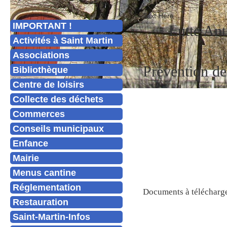
Text Here
IMPORTANT !
Lutte Ant
Activités à Saint Martin
Associations
Prévention de
Bibliothèque
Centre de loisirs
Collecte des déchets
Commerces
Conseils municipaux
Enfance
Mairie
Menus cantine
Réglementation
Documents à télécharg
Restauration
Saint-Martin-Infos