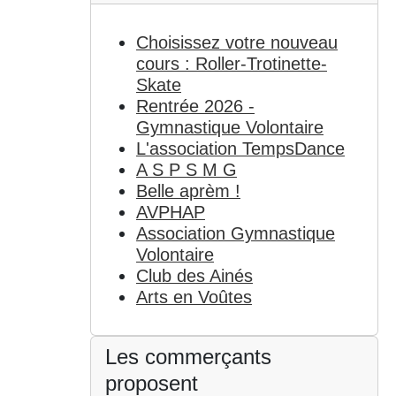
Choisissez votre nouveau
cours : Roller-Trotinette-
Skate
Rentrée 2026 -
Gymnastique Volontaire
L'association TempsDance
A S P S M G
Belle aprèm !
AVPHAP
Association Gymnastique
Volontaire
Club des Ainés
Arts en Voûtes
Les commerçants
proposent