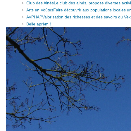
Club des Ainés
Le club des ainés, propose diverses activit
Arts en Voûtes
Faire découvrir aux populations locales
AVPHAP
Valorisation des richesses et des savoirs du Vex
Belle aprèm !
Association de sauvegarde du patrimoine
Association lo
TempsDance
Ateliers de danses et chants pour enfants e
Les Commerces
Rapid'Market
Les Terrasses
L'lon d'Aristée
A un poil près
A Un Poil Près, c'est : de la nourriture de 
Nous contacter
Vous êtes ici :
Accueil
Vie municipale
La M