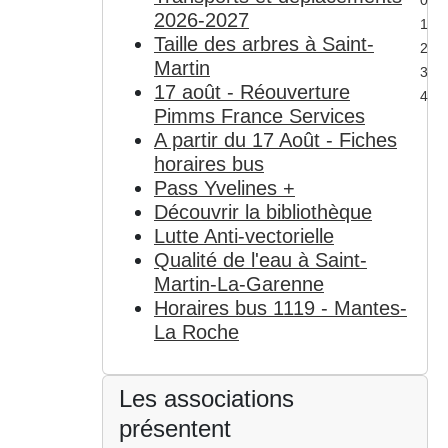
0
2026-2027
1
Taille des arbres à Saint-
2
Martin
3
17 août - Réouverture
4
Pimms France Services
A partir du 17 Août - Fiches
horaires bus
Pass Yvelines +
Découvrir la bibliothèque
Lutte Anti-vectorielle
Qualité de l'eau à Saint-
Martin-La-Garenne
Horaires bus 1119 - Mantes-
La Roche
Les associations
présentent