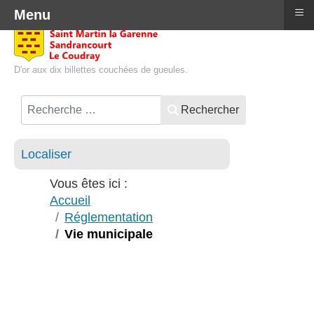
≡
Menu
D'or aux dix billettes couchées de gueules.
Rechercher
Localiser
Vous êtes ici :
Accueil
Réglementation
Vie municipale