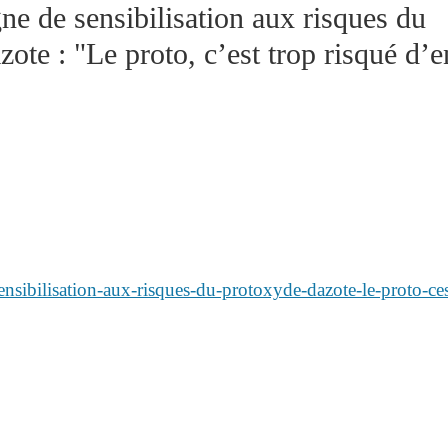
e de sensibilisation aux risques du
ote : "Le proto, c’est trop risqué d’e
sibilisation-aux-risques-du-protoxyde-dazote-le-proto-ces