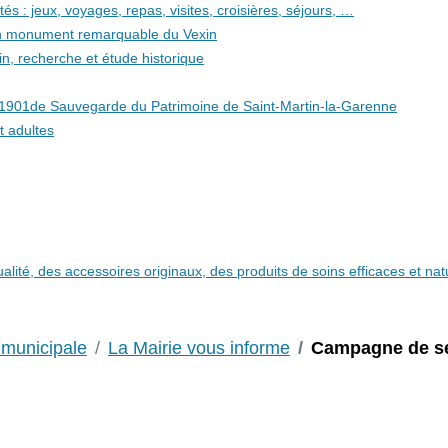
és : jeux, voyages, repas, visites, croisières, séjours, …
 un monument remarquable du Vexin
in, recherche et étude historique
i 1901de Sauvegarde du Patrimoine de Saint-Martin-la-Garenne
t adultes
qualité, des accessoires originaux, des produits de soins efficaces et n
 municipale
La Mairie vous informe
Campagne de sen