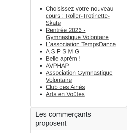
Choisissez votre nouveau
cours : Roller-Trotinette-
Skate
Rentrée 2026 -
Gymnastique Volontaire
L'association TempsDance
A S P S M G
Belle aprèm !
AVPHAP
Association Gymnastique
Volontaire
Club des Ainés
Arts en Voûtes
Les commerçants
proposent