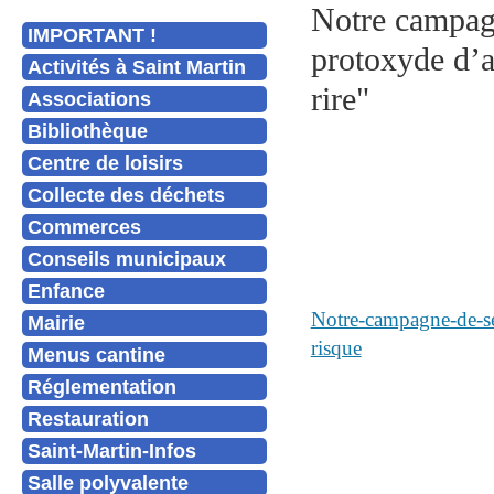
Notre campagn
IMPORTANT !
protoxyde d’az
Activités à Saint Martin
rire"
Associations
Bibliothèque
Centre de loisirs
Collecte des déchets
Commerces
Conseils municipaux
Enfance
Notre-campagne-de-sen
Mairie
risque
Menus cantine
Réglementation
Restauration
Saint-Martin-Infos
Salle polyvalente