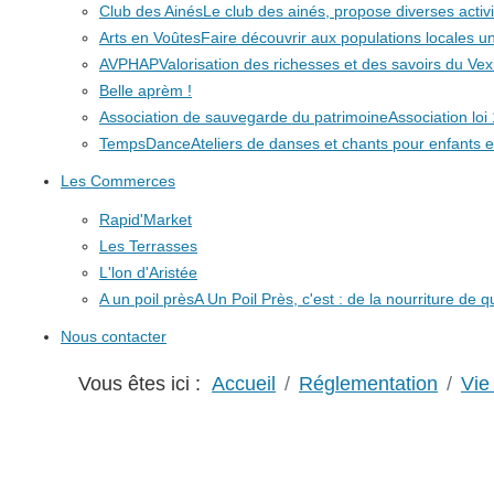
Club des Ainés
Le club des ainés, propose diverses activit
Arts en Voûtes
Faire découvrir aux populations locales
AVPHAP
Valorisation des richesses et des savoirs du Vex
Belle aprèm !
Association de sauvegarde du patrimoine
Association lo
TempsDance
Ateliers de danses et chants pour enfants e
Les Commerces
Rapid'Market
Les Terrasses
L'lon d'Aristée
A un poil près
A Un Poil Près, c'est : de la nourriture de 
Nous contacter
Vous êtes ici :
Accueil
Réglementation
Vie