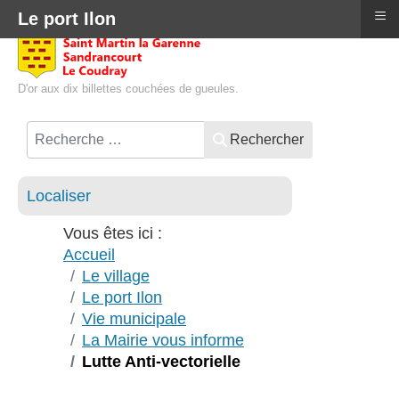
≡
Le port Ilon
D'or aux dix billettes couchées de gueules.
Rechercher
Localiser
Vous êtes ici :
Accueil
Le village
Le port Ilon
Vie municipale
La Mairie vous informe
Lutte Anti-vectorielle